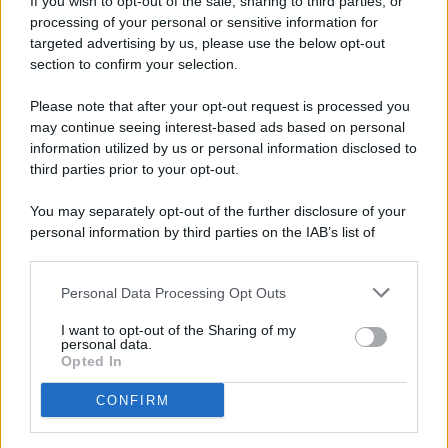
If you wish to opt-out of the sale, sharing to third parties, or
processing of your personal or sensitive information for
targeted advertising by us, please use the below opt-out
© 2026 - Pianeta Design - P.IVA 04827280654 - Testata
section to confirm your selection.
Registrata Al Tribunale Di Nocera Inferiore N. 8/2020 - RG N.
1336/2020
Please note that after your opt-out request is processed you
ISCRIZIONE AL ROC N. 35792 – ISCRITTA ALL’ANSO
may continue seeing interest-based ads based on personal
(ASSOCIAZIONE NAZIONALE STAMPA ONLINE)
information utilized by us or personal information disclosed to
third parties prior to your opt-out.
PRIVACY E NOTIFICHE
You may separately opt-out of the further disclosure of your
personal information by third parties on the IAB’s list of
PREFERENZE PRIVACY
downstream participants.
MAPPA DEL SITO
Personal Data Processing Opt Outs
This information may also be disclosed by us to third parties
on the IAB’s List of Downstream Participants that may further
I want to opt-out of the Sharing of my
disclose it to other third parties.
personal data.
Opted In
CONFIRM