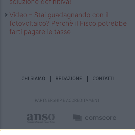
soluzione definitiva!
Video – Stai guadagnando con il
fotovoltaico? Perchè il Fisco potrebbe
farti pagare le tasse
CHI SIAMO
REDAZIONE
CONTATTI
PARTNERSHIP E ACCREDITAMENTI