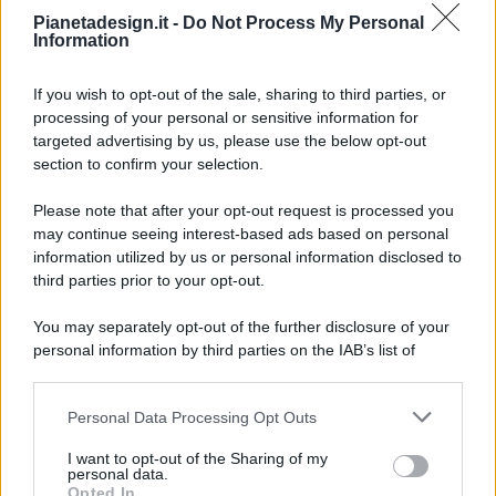
Pianetadesign.it -
Do Not Process My Personal
Information
If you wish to opt-out of the sale, sharing to third parties, or
processing of your personal or sensitive information for
targeted advertising by us, please use the below opt-out
© 2026 - Pianeta Design - P.IVA 04827280654 - Testata
section to confirm your selection.
Registrata Al Tribunale Di Nocera Inferiore N. 8/2020 - RG N.
1336/2020
Please note that after your opt-out request is processed you
ISCRIZIONE AL ROC N. 35792 – ISCRITTA ALL’ANSO
may continue seeing interest-based ads based on personal
(ASSOCIAZIONE NAZIONALE STAMPA ONLINE)
information utilized by us or personal information disclosed to
third parties prior to your opt-out.
PRIVACY E NOTIFICHE
You may separately opt-out of the further disclosure of your
personal information by third parties on the IAB’s list of
PREFERENZE PRIVACY
downstream participants.
MAPPA DEL SITO
Personal Data Processing Opt Outs
This information may also be disclosed by us to third parties
on the IAB’s List of Downstream Participants that may further
I want to opt-out of the Sharing of my
disclose it to other third parties.
personal data.
Opted In