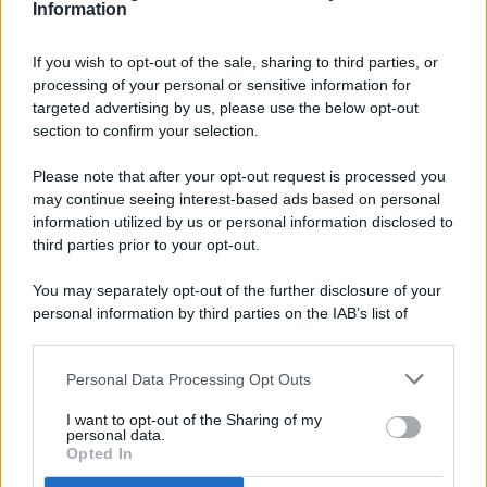
Information
If you wish to opt-out of the sale, sharing to third parties, or
processing of your personal or sensitive information for
targeted advertising by us, please use the below opt-out
© 2026 - Pianeta Design - P.IVA 04827280654 - Testata
section to confirm your selection.
Registrata Al Tribunale Di Nocera Inferiore N. 8/2020 - RG N.
1336/2020
Please note that after your opt-out request is processed you
ISCRIZIONE AL ROC N. 35792 – ISCRITTA ALL’ANSO
may continue seeing interest-based ads based on personal
(ASSOCIAZIONE NAZIONALE STAMPA ONLINE)
information utilized by us or personal information disclosed to
third parties prior to your opt-out.
PRIVACY E NOTIFICHE
You may separately opt-out of the further disclosure of your
personal information by third parties on the IAB’s list of
PREFERENZE PRIVACY
downstream participants.
MAPPA DEL SITO
Personal Data Processing Opt Outs
This information may also be disclosed by us to third parties
on the IAB’s List of Downstream Participants that may further
I want to opt-out of the Sharing of my
disclose it to other third parties.
personal data.
Opted In