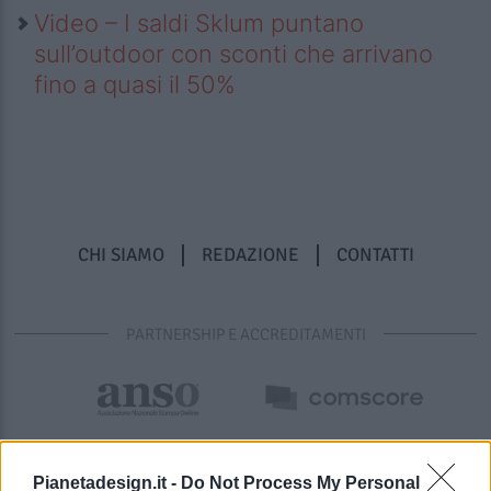
Video – I saldi Sklum puntano
sull’outdoor con sconti che arrivano
fino a quasi il 50%
CHI SIAMO
REDAZIONE
CONTATTI
PARTNERSHIP E ACCREDITAMENTI
Pianetadesign.it -
Do Not Process My Personal