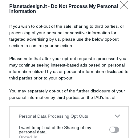
Pianetadesign.it -
Do Not Process My Personal
Information
If you wish to opt-out of the sale, sharing to third parties, or
processing of your personal or sensitive information for
targeted advertising by us, please use the below opt-out
© 2026 - Pianeta Design - P.IVA 04827280654 - Testata
section to confirm your selection.
Registrata Al Tribunale Di Nocera Inferiore N. 8/2020 - RG N.
1336/2020
Please note that after your opt-out request is processed you
ISCRIZIONE AL ROC N. 35792 – ISCRITTA ALL’ANSO
may continue seeing interest-based ads based on personal
(ASSOCIAZIONE NAZIONALE STAMPA ONLINE)
information utilized by us or personal information disclosed to
third parties prior to your opt-out.
PRIVACY E NOTIFICHE
You may separately opt-out of the further disclosure of your
personal information by third parties on the IAB’s list of
PREFERENZE PRIVACY
downstream participants.
MAPPA DEL SITO
Personal Data Processing Opt Outs
This information may also be disclosed by us to third parties
on the IAB’s List of Downstream Participants that may further
I want to opt-out of the Sharing of my
disclose it to other third parties.
personal data.
Opted In