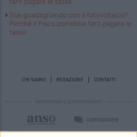
farti pagare le tasse
Stai guadagnando con il fotovoltaico?
Perchè il Fisco potrebbe farti pagare le
tasse
CHI SIAMO
REDAZIONE
CONTATTI
PARTNERSHIP E ACCREDITAMENTI