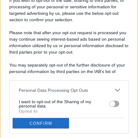
If you wish to opt-out of the sale, sharing to third parties, or
processing of your personal or sensitive information for
targeted advertising by us, please use the below opt-out
© 2026 - Pianeta Design - P.IVA 04827280654 - Testata
section to confirm your selection.
Registrata Al Tribunale Di Nocera Inferiore N. 8/2020 - RG N.
1336/2020
Please note that after your opt-out request is processed you
ISCRIZIONE AL ROC N. 35792 – ISCRITTA ALL’ANSO
may continue seeing interest-based ads based on personal
(ASSOCIAZIONE NAZIONALE STAMPA ONLINE)
information utilized by us or personal information disclosed to
third parties prior to your opt-out.
PRIVACY E NOTIFICHE
You may separately opt-out of the further disclosure of your
personal information by third parties on the IAB’s list of
PREFERENZE PRIVACY
downstream participants.
MAPPA DEL SITO
Personal Data Processing Opt Outs
This information may also be disclosed by us to third parties
on the IAB’s List of Downstream Participants that may further
I want to opt-out of the Sharing of my
disclose it to other third parties.
personal data.
Opted In
CONFIRM