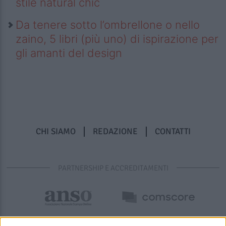
stile natural chic
Da tenere sotto l’ombrellone o nello
zaino, 5 libri (più uno) di ispirazione per
gli amanti del design
CHI SIAMO
REDAZIONE
CONTATTI
PARTNERSHIP E ACCREDITAMENTI