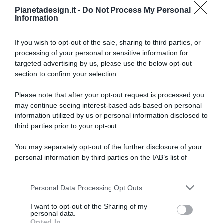
Pianetadesign.it -
Do Not Process My Personal
Information
If you wish to opt-out of the sale, sharing to third parties, or
processing of your personal or sensitive information for
targeted advertising by us, please use the below opt-out
© 2026 - Pianeta Design - P.IVA 04827280654 - Testata
section to confirm your selection.
Registrata Al Tribunale Di Nocera Inferiore N. 8/2020 - RG N.
1336/2020
Please note that after your opt-out request is processed you
ISCRIZIONE AL ROC N. 35792 – ISCRITTA ALL’ANSO
may continue seeing interest-based ads based on personal
(ASSOCIAZIONE NAZIONALE STAMPA ONLINE)
information utilized by us or personal information disclosed to
third parties prior to your opt-out.
PRIVACY E NOTIFICHE
You may separately opt-out of the further disclosure of your
personal information by third parties on the IAB’s list of
PREFERENZE PRIVACY
downstream participants.
MAPPA DEL SITO
Personal Data Processing Opt Outs
This information may also be disclosed by us to third parties
on the IAB’s List of Downstream Participants that may further
I want to opt-out of the Sharing of my
disclose it to other third parties.
personal data.
Opted In