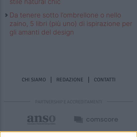
stile natural chic
Da tenere sotto l’ombrellone o nello
zaino, 5 libri (più uno) di ispirazione per
gli amanti del design
CHI SIAMO
REDAZIONE
CONTATTI
PARTNERSHIP E ACCREDITAMENTI