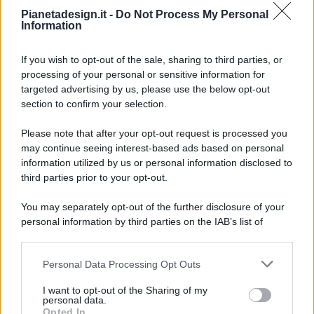
Pianetadesign.it -
Do Not Process My Personal
Information
If you wish to opt-out of the sale, sharing to third parties, or
processing of your personal or sensitive information for
targeted advertising by us, please use the below opt-out
© 2026 - Pianeta Design - P.IVA 04827280654 - Testata
section to confirm your selection.
Registrata Al Tribunale Di Nocera Inferiore N. 8/2020 - RG N.
1336/2020
Please note that after your opt-out request is processed you
ISCRIZIONE AL ROC N. 35792 – ISCRITTA ALL’ANSO
may continue seeing interest-based ads based on personal
(ASSOCIAZIONE NAZIONALE STAMPA ONLINE)
information utilized by us or personal information disclosed to
third parties prior to your opt-out.
PRIVACY E NOTIFICHE
You may separately opt-out of the further disclosure of your
personal information by third parties on the IAB’s list of
PREFERENZE PRIVACY
downstream participants.
MAPPA DEL SITO
Personal Data Processing Opt Outs
This information may also be disclosed by us to third parties
on the IAB’s List of Downstream Participants that may further
I want to opt-out of the Sharing of my
disclose it to other third parties.
personal data.
Opted In