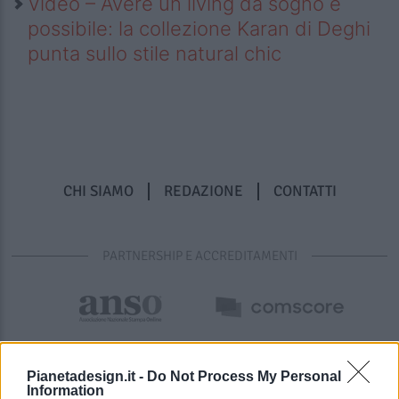
Video – Avere un living da sogno è
possibile: la collezione Karan di Deghi
punta sullo stile natural chic
CHI SIAMO
REDAZIONE
CONTATTI
PARTNERSHIP E ACCREDITAMENTI
Pianetadesign.it -
Do Not Process My Personal
Information