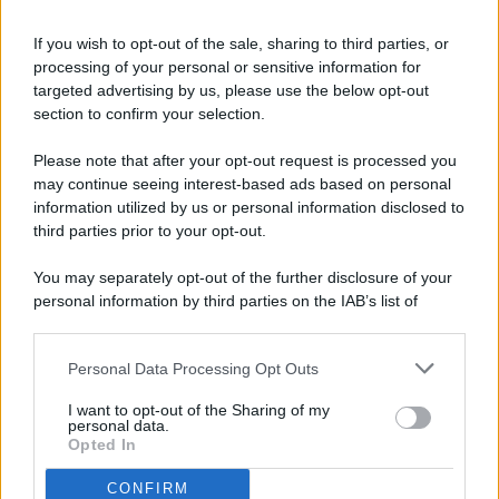
If you wish to opt-out of the sale, sharing to third parties, or
processing of your personal or sensitive information for
targeted advertising by us, please use the below opt-out
© 2026 - Pianeta Design - P.IVA 04827280654 - Testata
section to confirm your selection.
Registrata Al Tribunale Di Nocera Inferiore N. 8/2020 - RG N.
1336/2020
Please note that after your opt-out request is processed you
ISCRIZIONE AL ROC N. 35792 – ISCRITTA ALL’ANSO
may continue seeing interest-based ads based on personal
(ASSOCIAZIONE NAZIONALE STAMPA ONLINE)
information utilized by us or personal information disclosed to
third parties prior to your opt-out.
PRIVACY E NOTIFICHE
You may separately opt-out of the further disclosure of your
personal information by third parties on the IAB’s list of
PREFERENZE PRIVACY
downstream participants.
MAPPA DEL SITO
Personal Data Processing Opt Outs
This information may also be disclosed by us to third parties
on the IAB’s List of Downstream Participants that may further
I want to opt-out of the Sharing of my
disclose it to other third parties.
personal data.
Opted In
CONFIRM