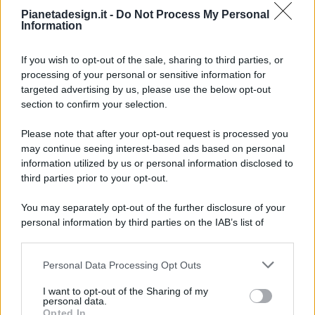
Pianetadesign.it -
Do Not Process My Personal
Information
If you wish to opt-out of the sale, sharing to third parties, or
processing of your personal or sensitive information for
targeted advertising by us, please use the below opt-out
© 2026 - Pianeta Design - P.IVA 04827280654 - Testata
section to confirm your selection.
Registrata Al Tribunale Di Nocera Inferiore N. 8/2020 - RG N.
1336/2020
Please note that after your opt-out request is processed you
ISCRIZIONE AL ROC N. 35792 – ISCRITTA ALL’ANSO
may continue seeing interest-based ads based on personal
(ASSOCIAZIONE NAZIONALE STAMPA ONLINE)
information utilized by us or personal information disclosed to
third parties prior to your opt-out.
PRIVACY E NOTIFICHE
You may separately opt-out of the further disclosure of your
personal information by third parties on the IAB’s list of
PREFERENZE PRIVACY
downstream participants.
MAPPA DEL SITO
Personal Data Processing Opt Outs
This information may also be disclosed by us to third parties
on the IAB’s List of Downstream Participants that may further
I want to opt-out of the Sharing of my
disclose it to other third parties.
personal data.
Opted In