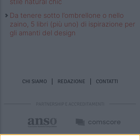
stile natural chic
Da tenere sotto l’ombrellone o nello
zaino, 5 libri (più uno) di ispirazione per
gli amanti del design
CHI SIAMO
REDAZIONE
CONTATTI
PARTNERSHIP E ACCREDITAMENTI