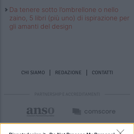
Da tenere sotto l’ombrellone o nello
zaino, 5 libri (più uno) di ispirazione per
gli amanti del design
CHI SIAMO
REDAZIONE
CONTATTI
PARTNERSHIP E ACCREDITAMENTI