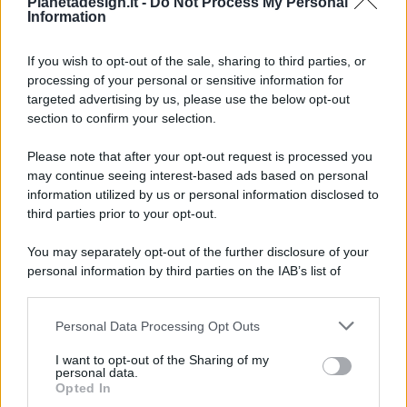
Pianetadesign.it -
Do Not Process My Personal
Information
If you wish to opt-out of the sale, sharing to third parties, or
processing of your personal or sensitive information for
targeted advertising by us, please use the below opt-out
© 2026 - Pianeta Design - P.IVA 04827280654 - Testata
section to confirm your selection.
Registrata Al Tribunale Di Nocera Inferiore N. 8/2020 - RG N.
1336/2020
Please note that after your opt-out request is processed you
ISCRIZIONE AL ROC N. 35792 – ISCRITTA ALL’ANSO
may continue seeing interest-based ads based on personal
(ASSOCIAZIONE NAZIONALE STAMPA ONLINE)
information utilized by us or personal information disclosed to
third parties prior to your opt-out.
PRIVACY E NOTIFICHE
You may separately opt-out of the further disclosure of your
personal information by third parties on the IAB’s list of
PREFERENZE PRIVACY
downstream participants.
MAPPA DEL SITO
Personal Data Processing Opt Outs
This information may also be disclosed by us to third parties
on the IAB’s List of Downstream Participants that may further
I want to opt-out of the Sharing of my
disclose it to other third parties.
personal data.
Opted In