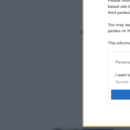
Please note
based ads b
third parties
You may sepa
parties on t
This informa
Participants
Persona
I want t
Opted 