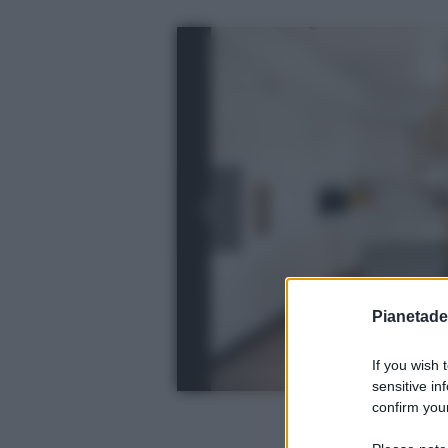
Pianetades
If you wish 
sensitive in
confirm your