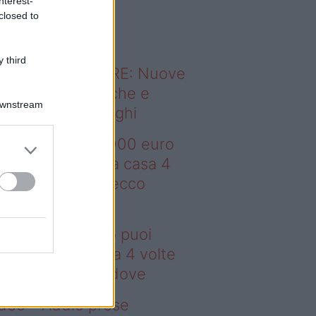
nterest-
o sapevi che...
closed to
 third
ODERNO ABITARE: Nuove
itudini domestiche e
Downstream
namismo dei luoghi
deo – Con 200.000 euro
oi comprare una casa 4
lte più grande: ecco
ove
n 200.000 euro puoi
mprare una casa 4 volte
ù grande: ecco dove
deo – Addio prese