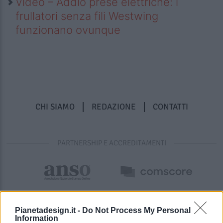
Video – Addio prese elettriche: i
frullatori senza fili Westwing
funzionano ovunque
CHI SIAMO
REDAZIONE
CONTATTI
PARTNERSHIP E ACCREDITAMENTI
Pianetadesign.it -
Do Not Process My Personal
Information