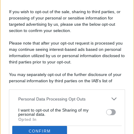
If you wish to opt-out of the sale, sharing to third parties, or
processing of your personal or sensitive information for
targeted advertising by us, please use the below opt-out
© 2026 - Pianeta Design - P.IVA 04827280654 - Testata
section to confirm your selection.
Registrata Al Tribunale Di Nocera Inferiore N. 8/2020 - RG N.
1336/2020
Please note that after your opt-out request is processed you
ISCRIZIONE AL ROC N. 35792 – ISCRITTA ALL’ANSO
may continue seeing interest-based ads based on personal
(ASSOCIAZIONE NAZIONALE STAMPA ONLINE)
information utilized by us or personal information disclosed to
third parties prior to your opt-out.
PRIVACY E NOTIFICHE
You may separately opt-out of the further disclosure of your
personal information by third parties on the IAB’s list of
PREFERENZE PRIVACY
downstream participants.
MAPPA DEL SITO
Personal Data Processing Opt Outs
This information may also be disclosed by us to third parties
on the IAB’s List of Downstream Participants that may further
I want to opt-out of the Sharing of my
disclose it to other third parties.
personal data.
Opted In
CONFIRM