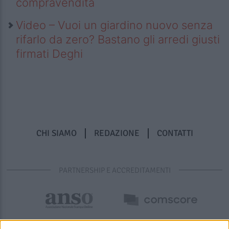
compravendita
Video – Vuoi un giardino nuovo senza
rifarlo da zero? Bastano gli arredi giusti
firmati Deghi
CHI SIAMO
REDAZIONE
CONTATTI
PARTNERSHIP E ACCREDITAMENTI