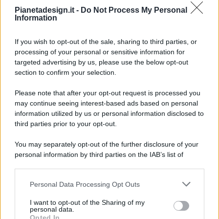
Pianetadesign.it -
Do Not Process My Personal
Information
If you wish to opt-out of the sale, sharing to third parties, or
processing of your personal or sensitive information for
targeted advertising by us, please use the below opt-out
© 2026 - Pianeta Design - P.IVA 04827280654 - Testata
section to confirm your selection.
Registrata Al Tribunale Di Nocera Inferiore N. 8/2020 - RG N.
1336/2020
Please note that after your opt-out request is processed you
ISCRIZIONE AL ROC N. 35792 – ISCRITTA ALL’ANSO
may continue seeing interest-based ads based on personal
(ASSOCIAZIONE NAZIONALE STAMPA ONLINE)
information utilized by us or personal information disclosed to
third parties prior to your opt-out.
PRIVACY E NOTIFICHE
You may separately opt-out of the further disclosure of your
personal information by third parties on the IAB’s list of
PREFERENZE PRIVACY
downstream participants.
MAPPA DEL SITO
Personal Data Processing Opt Outs
This information may also be disclosed by us to third parties
on the IAB’s List of Downstream Participants that may further
I want to opt-out of the Sharing of my
disclose it to other third parties.
personal data.
Opted In