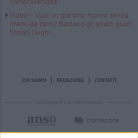
compravendita
Video – Vuoi un giardino nuovo senza
rifarlo da zero? Bastano gli arredi giusti
firmati Deghi
CHI SIAMO
REDAZIONE
CONTATTI
PARTNERSHIP E ACCREDITAMENTI