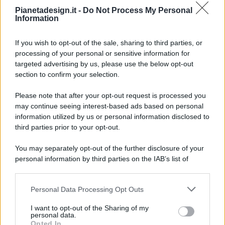
Pianetadesign.it -
Do Not Process My Personal
Information
If you wish to opt-out of the sale, sharing to third parties, or
processing of your personal or sensitive information for
targeted advertising by us, please use the below opt-out
© 2026 - Pianeta Design - P.IVA 04827280654 - Testata
section to confirm your selection.
Registrata Al Tribunale Di Nocera Inferiore N. 8/2020 - RG N.
1336/2020
Please note that after your opt-out request is processed you
ISCRIZIONE AL ROC N. 35792 – ISCRITTA ALL’ANSO
may continue seeing interest-based ads based on personal
(ASSOCIAZIONE NAZIONALE STAMPA ONLINE)
information utilized by us or personal information disclosed to
third parties prior to your opt-out.
PRIVACY E NOTIFICHE
You may separately opt-out of the further disclosure of your
personal information by third parties on the IAB’s list of
PREFERENZE PRIVACY
downstream participants.
MAPPA DEL SITO
Personal Data Processing Opt Outs
This information may also be disclosed by us to third parties
on the IAB’s List of Downstream Participants that may further
I want to opt-out of the Sharing of my
disclose it to other third parties.
personal data.
Opted In