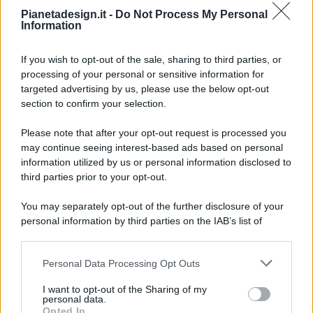
Pianetadesign.it -
Do Not Process My Personal
Information
If you wish to opt-out of the sale, sharing to third parties, or
processing of your personal or sensitive information for
targeted advertising by us, please use the below opt-out
© 2026 - Pianeta Design - P.IVA 04827280654 - Testata
section to confirm your selection.
Registrata Al Tribunale Di Nocera Inferiore N. 8/2020 - RG N.
1336/2020
Please note that after your opt-out request is processed you
ISCRIZIONE AL ROC N. 35792 – ISCRITTA ALL’ANSO
may continue seeing interest-based ads based on personal
(ASSOCIAZIONE NAZIONALE STAMPA ONLINE)
information utilized by us or personal information disclosed to
third parties prior to your opt-out.
PRIVACY E NOTIFICHE
You may separately opt-out of the further disclosure of your
personal information by third parties on the IAB’s list of
PREFERENZE PRIVACY
downstream participants.
MAPPA DEL SITO
Personal Data Processing Opt Outs
This information may also be disclosed by us to third parties
on the IAB’s List of Downstream Participants that may further
I want to opt-out of the Sharing of my
disclose it to other third parties.
personal data.
Opted In