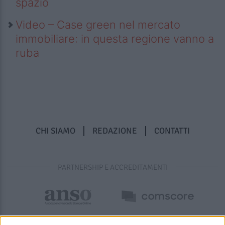
spazio
Video – Case green nel mercato
immobiliare: in questa regione vanno a
ruba
CHI SIAMO
REDAZIONE
CONTATTI
PARTNERSHIP E ACCREDITAMENTI