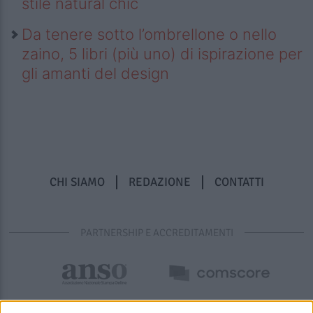
stile natural chic
Da tenere sotto l’ombrellone o nello
zaino, 5 libri (più uno) di ispirazione per
gli amanti del design
CHI SIAMO
REDAZIONE
CONTATTI
PARTNERSHIP E ACCREDITAMENTI