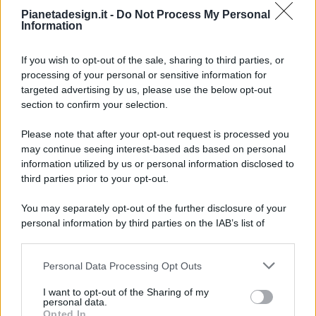
Pianetadesign.it -
Do Not Process My Personal
Information
If you wish to opt-out of the sale, sharing to third parties, or
processing of your personal or sensitive information for
targeted advertising by us, please use the below opt-out
© 2026 - Pianeta Design - P.IVA 04827280654 - Testata
section to confirm your selection.
Registrata Al Tribunale Di Nocera Inferiore N. 8/2020 - RG N.
1336/2020
Please note that after your opt-out request is processed you
ISCRIZIONE AL ROC N. 35792 – ISCRITTA ALL’ANSO
may continue seeing interest-based ads based on personal
(ASSOCIAZIONE NAZIONALE STAMPA ONLINE)
information utilized by us or personal information disclosed to
third parties prior to your opt-out.
PRIVACY E NOTIFICHE
You may separately opt-out of the further disclosure of your
personal information by third parties on the IAB’s list of
PREFERENZE PRIVACY
downstream participants.
MAPPA DEL SITO
Personal Data Processing Opt Outs
This information may also be disclosed by us to third parties
on the IAB’s List of Downstream Participants that may further
I want to opt-out of the Sharing of my
disclose it to other third parties.
personal data.
Opted In