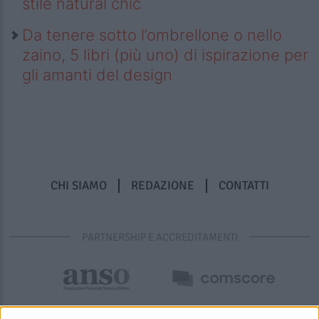
stile natural chic
Da tenere sotto l’ombrellone o nello
zaino, 5 libri (più uno) di ispirazione per
gli amanti del design
CHI SIAMO
REDAZIONE
CONTATTI
PARTNERSHIP E ACCREDITAMENTI