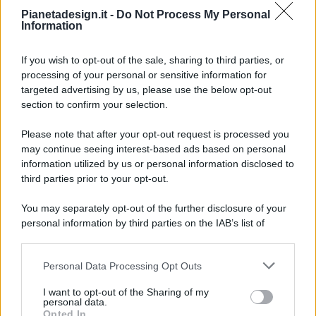
Pianetadesign.it -
Do Not Process My Personal
Information
If you wish to opt-out of the sale, sharing to third parties, or
processing of your personal or sensitive information for
targeted advertising by us, please use the below opt-out
© 2026 - Pianeta Design - P.IVA 04827280654 - Testata
section to confirm your selection.
Registrata Al Tribunale Di Nocera Inferiore N. 8/2020 - RG N.
1336/2020
Please note that after your opt-out request is processed you
ISCRIZIONE AL ROC N. 35792 – ISCRITTA ALL’ANSO
may continue seeing interest-based ads based on personal
(ASSOCIAZIONE NAZIONALE STAMPA ONLINE)
information utilized by us or personal information disclosed to
third parties prior to your opt-out.
PRIVACY E NOTIFICHE
You may separately opt-out of the further disclosure of your
personal information by third parties on the IAB’s list of
PREFERENZE PRIVACY
downstream participants.
MAPPA DEL SITO
Personal Data Processing Opt Outs
This information may also be disclosed by us to third parties
on the IAB’s List of Downstream Participants that may further
I want to opt-out of the Sharing of my
disclose it to other third parties.
personal data.
Opted In