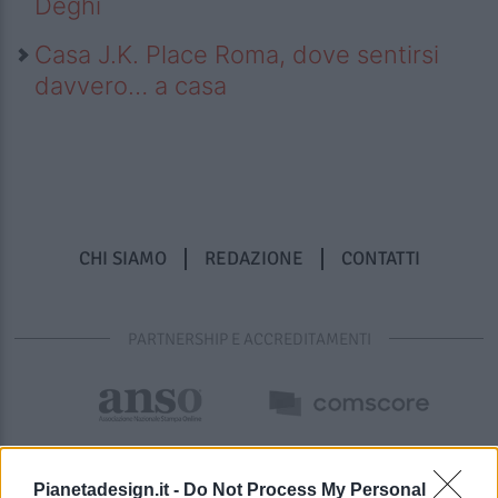
Deghi
Casa J.K. Place Roma, dove sentirsi
davvero… a casa
CHI SIAMO
REDAZIONE
CONTATTI
PARTNERSHIP E ACCREDITAMENTI
Pianetadesign.it -
Do Not Process My Personal