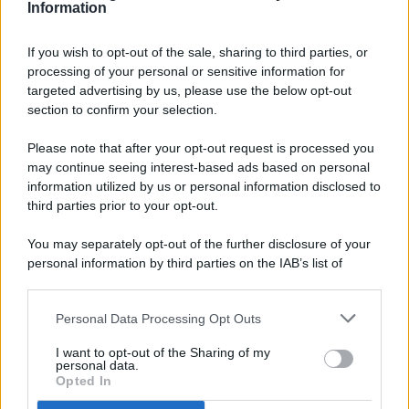
Information
If you wish to opt-out of the sale, sharing to third parties, or
processing of your personal or sensitive information for
targeted advertising by us, please use the below opt-out
© 2026 - Pianeta Design - P.IVA 04827280654 - Testata
section to confirm your selection.
Registrata Al Tribunale Di Nocera Inferiore N. 8/2020 - RG N.
1336/2020
Please note that after your opt-out request is processed you
ISCRIZIONE AL ROC N. 35792 – ISCRITTA ALL’ANSO
may continue seeing interest-based ads based on personal
(ASSOCIAZIONE NAZIONALE STAMPA ONLINE)
information utilized by us or personal information disclosed to
third parties prior to your opt-out.
PRIVACY E NOTIFICHE
You may separately opt-out of the further disclosure of your
personal information by third parties on the IAB’s list of
PREFERENZE PRIVACY
downstream participants.
MAPPA DEL SITO
Personal Data Processing Opt Outs
This information may also be disclosed by us to third parties
on the IAB’s List of Downstream Participants that may further
I want to opt-out of the Sharing of my
disclose it to other third parties.
personal data.
Opted In