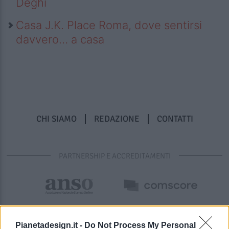
Deghi
Casa J.K. Place Roma, dove sentirsi
davvero… a casa
CHI SIAMO
REDAZIONE
CONTATTI
PARTNERSHIP E ACCREDITAMENTI
Pianetadesign.it -
Do Not Process My Personal