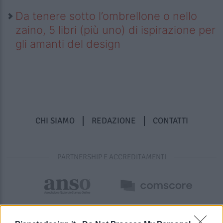
Da tenere sotto l’ombrellone o nello
zaino, 5 libri (più uno) di ispirazione per
gli amanti del design
CHI SIAMO
REDAZIONE
CONTATTI
PARTNERSHIP E ACCREDITAMENTI