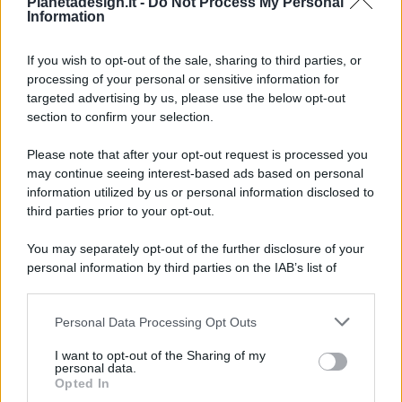
Pianetadesign.it -
Do Not Process My Personal
Information
If you wish to opt-out of the sale, sharing to third parties, or
processing of your personal or sensitive information for
targeted advertising by us, please use the below opt-out
© 2026 - Pianeta Design - P.IVA 04827280654 - Testata
section to confirm your selection.
Registrata Al Tribunale Di Nocera Inferiore N. 8/2020 - RG N.
1336/2020
Please note that after your opt-out request is processed you
ISCRIZIONE AL ROC N. 35792 – ISCRITTA ALL’ANSO
may continue seeing interest-based ads based on personal
(ASSOCIAZIONE NAZIONALE STAMPA ONLINE)
information utilized by us or personal information disclosed to
third parties prior to your opt-out.
PRIVACY E NOTIFICHE
You may separately opt-out of the further disclosure of your
personal information by third parties on the IAB’s list of
PREFERENZE PRIVACY
downstream participants.
MAPPA DEL SITO
Personal Data Processing Opt Outs
This information may also be disclosed by us to third parties
on the IAB’s List of Downstream Participants that may further
I want to opt-out of the Sharing of my
disclose it to other third parties.
personal data.
Opted In