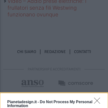
Video – Addio prese elettriche: i
frullatori senza fili Westwing
funzionano ovunque
CHI SIAMO
REDAZIONE
CONTATTI
PARTNERSHIP E ACCREDITAMENTI
Pianetadesign.it -
Do Not Process My Personal
Information