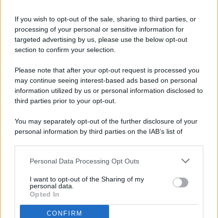
If you wish to opt-out of the sale, sharing to third parties, or
processing of your personal or sensitive information for
targeted advertising by us, please use the below opt-out
© 2026 - Pianeta Design - P.IVA 04827280654 - Testata
section to confirm your selection.
Registrata Al Tribunale Di Nocera Inferiore N. 8/2020 - RG N.
1336/2020
Please note that after your opt-out request is processed you
ISCRIZIONE AL ROC N. 35792 – ISCRITTA ALL’ANSO
may continue seeing interest-based ads based on personal
(ASSOCIAZIONE NAZIONALE STAMPA ONLINE)
information utilized by us or personal information disclosed to
third parties prior to your opt-out.
PRIVACY E NOTIFICHE
You may separately opt-out of the further disclosure of your
personal information by third parties on the IAB’s list of
PREFERENZE PRIVACY
downstream participants.
MAPPA DEL SITO
Personal Data Processing Opt Outs
This information may also be disclosed by us to third parties
on the IAB’s List of Downstream Participants that may further
I want to opt-out of the Sharing of my
disclose it to other third parties.
personal data.
Opted In
CONFIRM