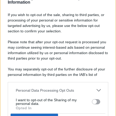
Information
If you wish to opt-out of the sale, sharing to third parties, or
processing of your personal or sensitive information for
targeted advertising by us, please use the below opt-out
© 2026 - Pianeta Design - P.IVA 04827280654 - Testata
section to confirm your selection.
Registrata Al Tribunale Di Nocera Inferiore N. 8/2020 - RG N.
1336/2020
Please note that after your opt-out request is processed you
ISCRIZIONE AL ROC N. 35792 – ISCRITTA ALL’ANSO
may continue seeing interest-based ads based on personal
(ASSOCIAZIONE NAZIONALE STAMPA ONLINE)
information utilized by us or personal information disclosed to
third parties prior to your opt-out.
PRIVACY E NOTIFICHE
You may separately opt-out of the further disclosure of your
personal information by third parties on the IAB’s list of
PREFERENZE PRIVACY
downstream participants.
MAPPA DEL SITO
Personal Data Processing Opt Outs
This information may also be disclosed by us to third parties
on the IAB’s List of Downstream Participants that may further
I want to opt-out of the Sharing of my
disclose it to other third parties.
personal data.
Opted In