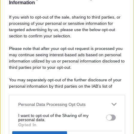
Information
If you wish to opt-out of the sale, sharing to third parties, or
processing of your personal or sensitive information for
targeted advertising by us, please use the below opt-out
© 2026 - Pianeta Design - P.IVA 04827280654 - Testata
section to confirm your selection.
Registrata Al Tribunale Di Nocera Inferiore N. 8/2020 - RG N.
1336/2020
Please note that after your opt-out request is processed you
ISCRIZIONE AL ROC N. 35792 – ISCRITTA ALL’ANSO
may continue seeing interest-based ads based on personal
(ASSOCIAZIONE NAZIONALE STAMPA ONLINE)
information utilized by us or personal information disclosed to
third parties prior to your opt-out.
PRIVACY E NOTIFICHE
You may separately opt-out of the further disclosure of your
personal information by third parties on the IAB’s list of
PREFERENZE PRIVACY
downstream participants.
MAPPA DEL SITO
Personal Data Processing Opt Outs
This information may also be disclosed by us to third parties
on the IAB’s List of Downstream Participants that may further
I want to opt-out of the Sharing of my
disclose it to other third parties.
personal data.
Opted In