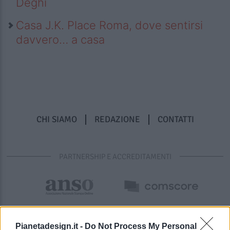
Deghi
Casa J.K. Place Roma, dove sentirsi
davvero… a casa
CHI SIAMO
REDAZIONE
CONTATTI
PARTNERSHIP E ACCREDITAMENTI
Pianetadesign.it -
Do Not Process My Personal