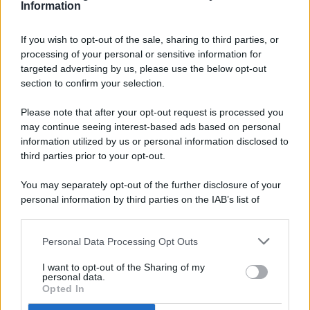
Information
If you wish to opt-out of the sale, sharing to third parties, or
processing of your personal or sensitive information for
targeted advertising by us, please use the below opt-out
© 2026 - Pianeta Design - P.IVA 04827280654 - Testata
section to confirm your selection.
Registrata Al Tribunale Di Nocera Inferiore N. 8/2020 - RG N.
1336/2020
Please note that after your opt-out request is processed you
ISCRIZIONE AL ROC N. 35792 – ISCRITTA ALL’ANSO
may continue seeing interest-based ads based on personal
(ASSOCIAZIONE NAZIONALE STAMPA ONLINE)
information utilized by us or personal information disclosed to
third parties prior to your opt-out.
PRIVACY E NOTIFICHE
You may separately opt-out of the further disclosure of your
personal information by third parties on the IAB’s list of
PREFERENZE PRIVACY
downstream participants.
MAPPA DEL SITO
Personal Data Processing Opt Outs
This information may also be disclosed by us to third parties
on the IAB’s List of Downstream Participants that may further
I want to opt-out of the Sharing of my
disclose it to other third parties.
personal data.
Opted In