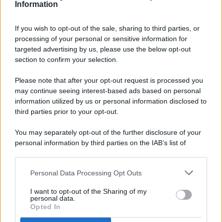
Information
If you wish to opt-out of the sale, sharing to third parties, or
processing of your personal or sensitive information for
targeted advertising by us, please use the below opt-out
© 2026 - Pianeta Design - P.IVA 04827280654 - Testata
section to confirm your selection.
Registrata Al Tribunale Di Nocera Inferiore N. 8/2020 - RG N.
1336/2020
Please note that after your opt-out request is processed you
ISCRIZIONE AL ROC N. 35792 – ISCRITTA ALL’ANSO
may continue seeing interest-based ads based on personal
(ASSOCIAZIONE NAZIONALE STAMPA ONLINE)
information utilized by us or personal information disclosed to
third parties prior to your opt-out.
PRIVACY E NOTIFICHE
You may separately opt-out of the further disclosure of your
personal information by third parties on the IAB’s list of
PREFERENZE PRIVACY
downstream participants.
MAPPA DEL SITO
Personal Data Processing Opt Outs
This information may also be disclosed by us to third parties
on the IAB’s List of Downstream Participants that may further
I want to opt-out of the Sharing of my
disclose it to other third parties.
personal data.
Opted In