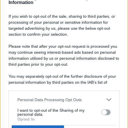
Information
If you wish to opt-out of the sale, sharing to third parties, or
processing of your personal or sensitive information for
targeted advertising by us, please use the below opt-out
© 2026 - Pianeta Design - P.IVA 04827280654 - Testata
section to confirm your selection.
Registrata Al Tribunale Di Nocera Inferiore N. 8/2020 - RG N.
1336/2020
Please note that after your opt-out request is processed you
ISCRIZIONE AL ROC N. 35792 – ISCRITTA ALL’ANSO
may continue seeing interest-based ads based on personal
(ASSOCIAZIONE NAZIONALE STAMPA ONLINE)
information utilized by us or personal information disclosed to
third parties prior to your opt-out.
PRIVACY E NOTIFICHE
You may separately opt-out of the further disclosure of your
personal information by third parties on the IAB’s list of
PREFERENZE PRIVACY
downstream participants.
MAPPA DEL SITO
Personal Data Processing Opt Outs
This information may also be disclosed by us to third parties
on the IAB’s List of Downstream Participants that may further
I want to opt-out of the Sharing of my
disclose it to other third parties.
personal data.
Opted In