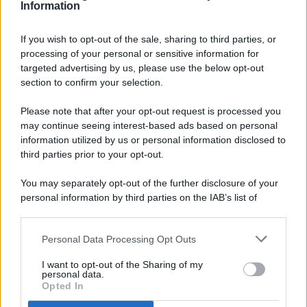
Information
If you wish to opt-out of the sale, sharing to third parties, or
processing of your personal or sensitive information for
targeted advertising by us, please use the below opt-out
© 2026 - Pianeta Design - P.IVA 04827280654 - Testata
section to confirm your selection.
Registrata Al Tribunale Di Nocera Inferiore N. 8/2020 - RG N.
1336/2020
Please note that after your opt-out request is processed you
ISCRIZIONE AL ROC N. 35792 – ISCRITTA ALL’ANSO
may continue seeing interest-based ads based on personal
(ASSOCIAZIONE NAZIONALE STAMPA ONLINE)
information utilized by us or personal information disclosed to
third parties prior to your opt-out.
PRIVACY E NOTIFICHE
You may separately opt-out of the further disclosure of your
personal information by third parties on the IAB’s list of
PREFERENZE PRIVACY
downstream participants.
MAPPA DEL SITO
Personal Data Processing Opt Outs
This information may also be disclosed by us to third parties
on the IAB’s List of Downstream Participants that may further
I want to opt-out of the Sharing of my
disclose it to other third parties.
personal data.
Opted In