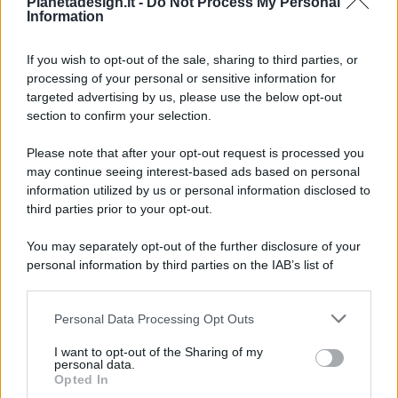
Pianetadesign.it -
Do Not Process My Personal
Information
If you wish to opt-out of the sale, sharing to third parties, or
processing of your personal or sensitive information for
targeted advertising by us, please use the below opt-out
© 2026 - Pianeta Design - P.IVA 04827280654 - Testata
section to confirm your selection.
Registrata Al Tribunale Di Nocera Inferiore N. 8/2020 - RG N.
1336/2020
Please note that after your opt-out request is processed you
ISCRIZIONE AL ROC N. 35792 – ISCRITTA ALL’ANSO
may continue seeing interest-based ads based on personal
(ASSOCIAZIONE NAZIONALE STAMPA ONLINE)
information utilized by us or personal information disclosed to
third parties prior to your opt-out.
PRIVACY E NOTIFICHE
You may separately opt-out of the further disclosure of your
personal information by third parties on the IAB’s list of
PREFERENZE PRIVACY
downstream participants.
MAPPA DEL SITO
Personal Data Processing Opt Outs
This information may also be disclosed by us to third parties
on the IAB’s List of Downstream Participants that may further
I want to opt-out of the Sharing of my
disclose it to other third parties.
personal data.
Opted In