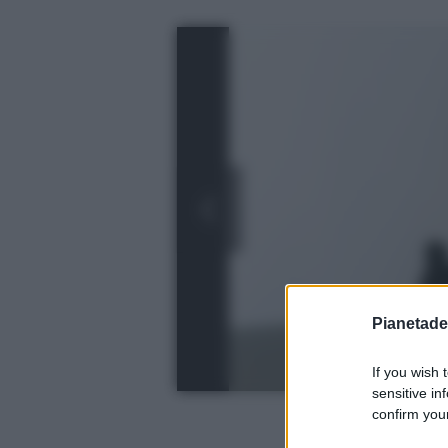
Pianetades
If you wish 
sensitive in
confirm your