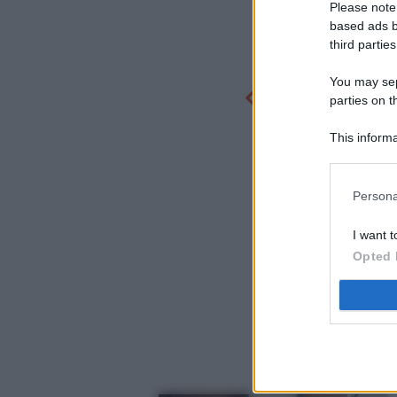
Please note
based ads b
third parties
You may sepa
parties on t
This informa
Participants
Persona
I want t
Opted 