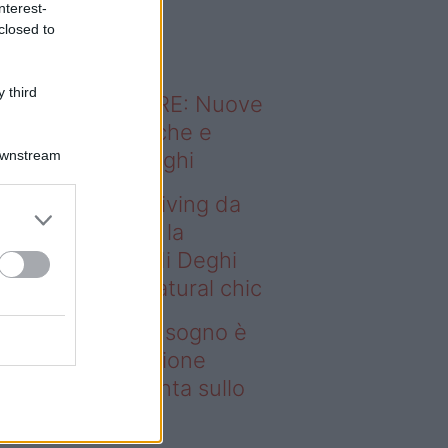
nterest-
o sapevi che...
closed to
 third
ODERNO ABITARE: Nuove
itudini domestiche e
Downstream
namismo dei luoghi
deo – Avere un living da
gno è possibile: la
llezione Karan di Deghi
nta sullo stile natural chic
ere un living da sogno è
ssibile: la collezione
ran di Deghi punta sullo
ile natural chic