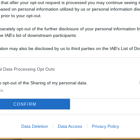
 that after your opt-out request is processed you may continue seeing i
L
ased on personal information utilized by us or personal information dis
 prior to your opt-out.
rately opt-out of the further disclosure of your personal information by
M
he IAB’s list of downstream participants.
ab
tion may also be disclosed by us to third parties on the IAB’s List of 
di
 that may further disclose it to other third parties.
Vi
l Data Processing Opt Outs
so
co
o opt-out of the Sharing of my personal data.
pu
In
Av
CONFIRM
po
Ka
Data Deletion
Data Access
Privacy Policy
st