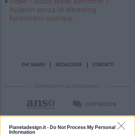
Video – Addio prese elettriche: i
frullatori senza fili Westwing
funzionano ovunque
CHI SIAMO
REDAZIONE
CONTATTI
PARTNERSHIP E ACCREDITAMENTI
Pianetadesign.it -
Do Not Process My Personal
Information