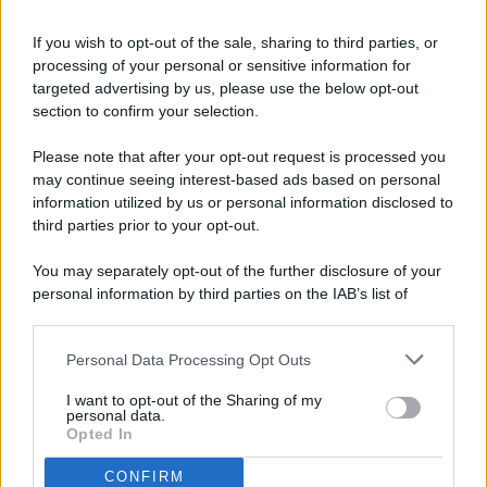
If you wish to opt-out of the sale, sharing to third parties, or
processing of your personal or sensitive information for
targeted advertising by us, please use the below opt-out
© 2026 - Pianeta Design - P.IVA 04827280654 - Testata
section to confirm your selection.
Registrata Al Tribunale Di Nocera Inferiore N. 8/2020 - RG N.
1336/2020
Please note that after your opt-out request is processed you
ISCRIZIONE AL ROC N. 35792 – ISCRITTA ALL’ANSO
may continue seeing interest-based ads based on personal
(ASSOCIAZIONE NAZIONALE STAMPA ONLINE)
information utilized by us or personal information disclosed to
third parties prior to your opt-out.
PRIVACY E NOTIFICHE
You may separately opt-out of the further disclosure of your
personal information by third parties on the IAB’s list of
PREFERENZE PRIVACY
downstream participants.
MAPPA DEL SITO
Personal Data Processing Opt Outs
This information may also be disclosed by us to third parties
on the IAB’s List of Downstream Participants that may further
I want to opt-out of the Sharing of my
disclose it to other third parties.
personal data.
Opted In
CONFIRM