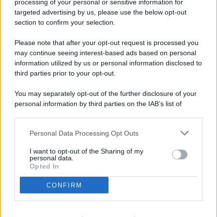
processing of your personal or sensitive information for
targeted advertising by us, please use the below opt-out
© 2026 - Pianeta Design - P.IVA 04827280654 - Testata
section to confirm your selection.
Registrata Al Tribunale Di Nocera Inferiore N. 8/2020 - RG N.
1336/2020
Please note that after your opt-out request is processed you
ISCRIZIONE AL ROC N. 35792 – ISCRITTA ALL’ANSO
may continue seeing interest-based ads based on personal
(ASSOCIAZIONE NAZIONALE STAMPA ONLINE)
information utilized by us or personal information disclosed to
third parties prior to your opt-out.
PRIVACY E NOTIFICHE
You may separately opt-out of the further disclosure of your
personal information by third parties on the IAB’s list of
PREFERENZE PRIVACY
downstream participants.
MAPPA DEL SITO
Personal Data Processing Opt Outs
This information may also be disclosed by us to third parties
on the IAB’s List of Downstream Participants that may further
I want to opt-out of the Sharing of my
disclose it to other third parties.
personal data.
Opted In
CONFIRM