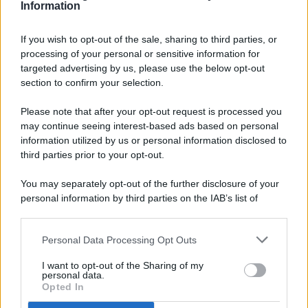
Information
If you wish to opt-out of the sale, sharing to third parties, or
processing of your personal or sensitive information for
targeted advertising by us, please use the below opt-out
© 2026 - Pianeta Design - P.IVA 04827280654 - Testata
section to confirm your selection.
Registrata Al Tribunale Di Nocera Inferiore N. 8/2020 - RG N.
1336/2020
Please note that after your opt-out request is processed you
ISCRIZIONE AL ROC N. 35792 – ISCRITTA ALL’ANSO
may continue seeing interest-based ads based on personal
(ASSOCIAZIONE NAZIONALE STAMPA ONLINE)
information utilized by us or personal information disclosed to
third parties prior to your opt-out.
PRIVACY E NOTIFICHE
You may separately opt-out of the further disclosure of your
personal information by third parties on the IAB’s list of
PREFERENZE PRIVACY
downstream participants.
MAPPA DEL SITO
Personal Data Processing Opt Outs
This information may also be disclosed by us to third parties
on the IAB’s List of Downstream Participants that may further
I want to opt-out of the Sharing of my
disclose it to other third parties.
personal data.
Opted In