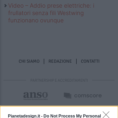
Video – Addio prese elettriche: i
frullatori senza fili Westwing
funzionano ovunque
CHI SIAMO
REDAZIONE
CONTATTI
PARTNERSHIP E ACCREDITAMENTI
Pianetadesign.it -
Do Not Process My Personal