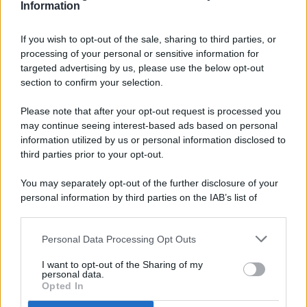
Information
If you wish to opt-out of the sale, sharing to third parties, or
processing of your personal or sensitive information for
targeted advertising by us, please use the below opt-out
© 2026 - Pianeta Design - P.IVA 04827280654 - Testata
section to confirm your selection.
Registrata Al Tribunale Di Nocera Inferiore N. 8/2020 - RG N.
1336/2020
Please note that after your opt-out request is processed you
ISCRIZIONE AL ROC N. 35792 – ISCRITTA ALL’ANSO
may continue seeing interest-based ads based on personal
(ASSOCIAZIONE NAZIONALE STAMPA ONLINE)
information utilized by us or personal information disclosed to
third parties prior to your opt-out.
PRIVACY E NOTIFICHE
You may separately opt-out of the further disclosure of your
personal information by third parties on the IAB’s list of
PREFERENZE PRIVACY
downstream participants.
MAPPA DEL SITO
Personal Data Processing Opt Outs
This information may also be disclosed by us to third parties
on the IAB’s List of Downstream Participants that may further
I want to opt-out of the Sharing of my
disclose it to other third parties.
personal data.
Opted In