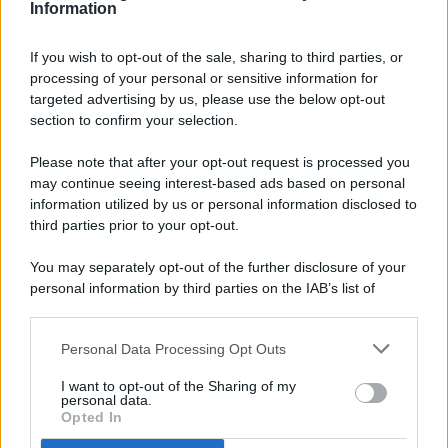
Information
If you wish to opt-out of the sale, sharing to third parties, or
processing of your personal or sensitive information for
targeted advertising by us, please use the below opt-out
© 2026 - Pianeta Design - P.IVA 04827280654 - Testata
section to confirm your selection.
Registrata Al Tribunale Di Nocera Inferiore N. 8/2020 - RG N.
1336/2020
Please note that after your opt-out request is processed you
ISCRIZIONE AL ROC N. 35792 – ISCRITTA ALL’ANSO
may continue seeing interest-based ads based on personal
(ASSOCIAZIONE NAZIONALE STAMPA ONLINE)
information utilized by us or personal information disclosed to
third parties prior to your opt-out.
PRIVACY E NOTIFICHE
You may separately opt-out of the further disclosure of your
personal information by third parties on the IAB’s list of
PREFERENZE PRIVACY
downstream participants.
MAPPA DEL SITO
Personal Data Processing Opt Outs
This information may also be disclosed by us to third parties
on the IAB’s List of Downstream Participants that may further
I want to opt-out of the Sharing of my
disclose it to other third parties.
personal data.
Opted In