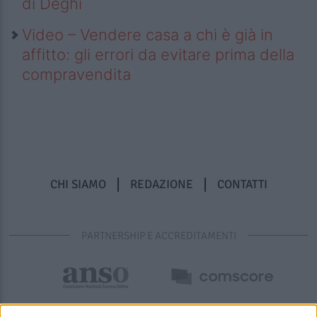
di Deghi
Video – Vendere casa a chi è già in
affitto: gli errori da evitare prima della
compravendita
CHI SIAMO
REDAZIONE
CONTATTI
PARTNERSHIP E ACCREDITAMENTI