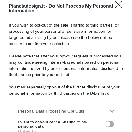
Pianetadesign.it -
Do Not Process My Personal
Information
If you wish to opt-out of the sale, sharing to third parties, or
processing of your personal or sensitive information for
targeted advertising by us, please use the below opt-out
© 2026 - Pianeta Design - P.IVA 04827280654 - Testata
section to confirm your selection.
Registrata Al Tribunale Di Nocera Inferiore N. 8/2020 - RG N.
1336/2020
Please note that after your opt-out request is processed you
ISCRIZIONE AL ROC N. 35792 – ISCRITTA ALL’ANSO
may continue seeing interest-based ads based on personal
(ASSOCIAZIONE NAZIONALE STAMPA ONLINE)
information utilized by us or personal information disclosed to
third parties prior to your opt-out.
PRIVACY E NOTIFICHE
You may separately opt-out of the further disclosure of your
personal information by third parties on the IAB’s list of
PREFERENZE PRIVACY
downstream participants.
MAPPA DEL SITO
Personal Data Processing Opt Outs
This information may also be disclosed by us to third parties
on the IAB’s List of Downstream Participants that may further
I want to opt-out of the Sharing of my
disclose it to other third parties.
personal data.
Opted In