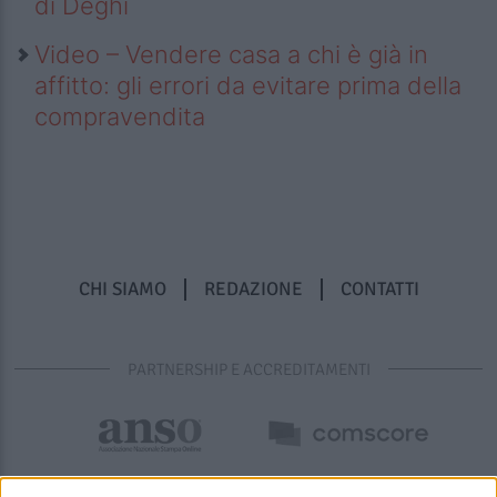
di Deghi
Video – Vendere casa a chi è già in
affitto: gli errori da evitare prima della
compravendita
CHI SIAMO
REDAZIONE
CONTATTI
PARTNERSHIP E ACCREDITAMENTI