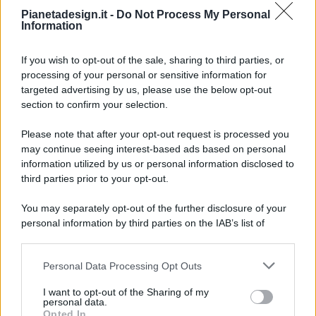
Pianetadesign.it -
Do Not Process My Personal
Information
If you wish to opt-out of the sale, sharing to third parties, or
processing of your personal or sensitive information for
targeted advertising by us, please use the below opt-out
© 2026 - Pianeta Design - P.IVA 04827280654 - Testata
section to confirm your selection.
Registrata Al Tribunale Di Nocera Inferiore N. 8/2020 - RG N.
1336/2020
Please note that after your opt-out request is processed you
ISCRIZIONE AL ROC N. 35792 – ISCRITTA ALL’ANSO
may continue seeing interest-based ads based on personal
(ASSOCIAZIONE NAZIONALE STAMPA ONLINE)
information utilized by us or personal information disclosed to
third parties prior to your opt-out.
PRIVACY E NOTIFICHE
You may separately opt-out of the further disclosure of your
personal information by third parties on the IAB’s list of
PREFERENZE PRIVACY
downstream participants.
MAPPA DEL SITO
Personal Data Processing Opt Outs
This information may also be disclosed by us to third parties
on the IAB’s List of Downstream Participants that may further
I want to opt-out of the Sharing of my
disclose it to other third parties.
personal data.
Opted In