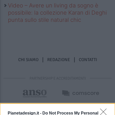
Video – Avere un living da sogno è
possibile: la collezione Karan di Deghi
punta sullo stile natural chic
CHI SIAMO
REDAZIONE
CONTATTI
PARTNERSHIP E ACCREDITAMENTI
Pianetadesign.it -
Do Not Process My Personal