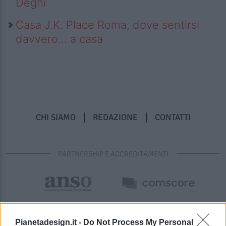
Deghi
Casa J.K. Place Roma, dove sentirsi
davvero… a casa
CHI SIAMO
REDAZIONE
CONTATTI
PARTNERSHIP E ACCREDITAMENTI
Pianetadesign.it -
Do Not Process My Personal