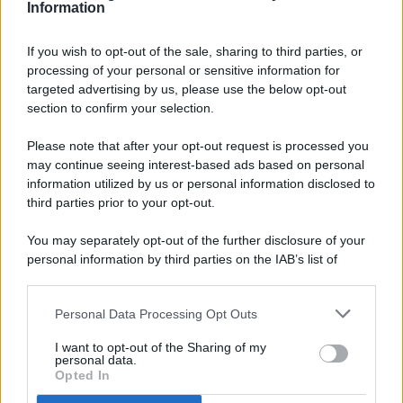
Information
If you wish to opt-out of the sale, sharing to third parties, or
processing of your personal or sensitive information for
targeted advertising by us, please use the below opt-out
© 2026 - Pianeta Design - P.IVA 04827280654 - Testata
section to confirm your selection.
Registrata Al Tribunale Di Nocera Inferiore N. 8/2020 - RG N.
1336/2020
Please note that after your opt-out request is processed you
ISCRIZIONE AL ROC N. 35792 – ISCRITTA ALL’ANSO
may continue seeing interest-based ads based on personal
(ASSOCIAZIONE NAZIONALE STAMPA ONLINE)
information utilized by us or personal information disclosed to
third parties prior to your opt-out.
PRIVACY E NOTIFICHE
You may separately opt-out of the further disclosure of your
personal information by third parties on the IAB’s list of
PREFERENZE PRIVACY
downstream participants.
MAPPA DEL SITO
Personal Data Processing Opt Outs
This information may also be disclosed by us to third parties
on the IAB’s List of Downstream Participants that may further
I want to opt-out of the Sharing of my
disclose it to other third parties.
personal data.
Opted In