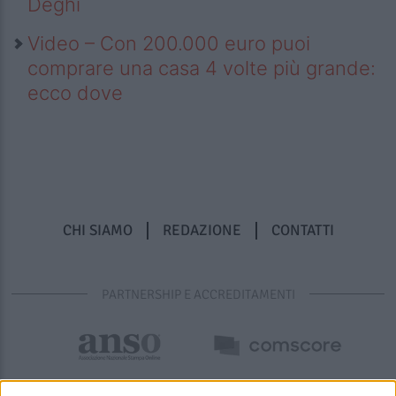
Deghi
Video – Con 200.000 euro puoi
comprare una casa 4 volte più grande:
ecco dove
CHI SIAMO
REDAZIONE
CONTATTI
PARTNERSHIP E ACCREDITAMENTI