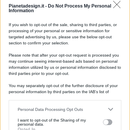
Pianetadesign.it -
Do Not Process My Personal
Information
If you wish to opt-out of the sale, sharing to third parties, or
processing of your personal or sensitive information for
targeted advertising by us, please use the below opt-out
© 2026 - Pianeta Design - P.IVA 04827280654 - Testata
section to confirm your selection.
Registrata Al Tribunale Di Nocera Inferiore N. 8/2020 - RG N.
1336/2020
Please note that after your opt-out request is processed you
ISCRIZIONE AL ROC N. 35792 – ISCRITTA ALL’ANSO
may continue seeing interest-based ads based on personal
(ASSOCIAZIONE NAZIONALE STAMPA ONLINE)
information utilized by us or personal information disclosed to
third parties prior to your opt-out.
PRIVACY E NOTIFICHE
You may separately opt-out of the further disclosure of your
personal information by third parties on the IAB’s list of
PREFERENZE PRIVACY
downstream participants.
MAPPA DEL SITO
Personal Data Processing Opt Outs
This information may also be disclosed by us to third parties
on the IAB’s List of Downstream Participants that may further
I want to opt-out of the Sharing of my
disclose it to other third parties.
personal data.
Opted In