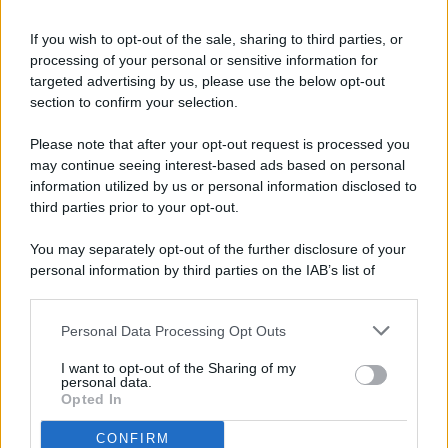
If you wish to opt-out of the sale, sharing to third parties, or
processing of your personal or sensitive information for
targeted advertising by us, please use the below opt-out
© 2026 - Pianeta Design - P.IVA 04827280654 - Testata
section to confirm your selection.
Registrata Al Tribunale Di Nocera Inferiore N. 8/2020 - RG N.
1336/2020
Please note that after your opt-out request is processed you
ISCRIZIONE AL ROC N. 35792 – ISCRITTA ALL’ANSO
may continue seeing interest-based ads based on personal
(ASSOCIAZIONE NAZIONALE STAMPA ONLINE)
information utilized by us or personal information disclosed to
third parties prior to your opt-out.
PRIVACY E NOTIFICHE
You may separately opt-out of the further disclosure of your
personal information by third parties on the IAB’s list of
PREFERENZE PRIVACY
downstream participants.
MAPPA DEL SITO
Personal Data Processing Opt Outs
This information may also be disclosed by us to third parties
on the IAB’s List of Downstream Participants that may further
I want to opt-out of the Sharing of my
disclose it to other third parties.
personal data.
Opted In
CONFIRM