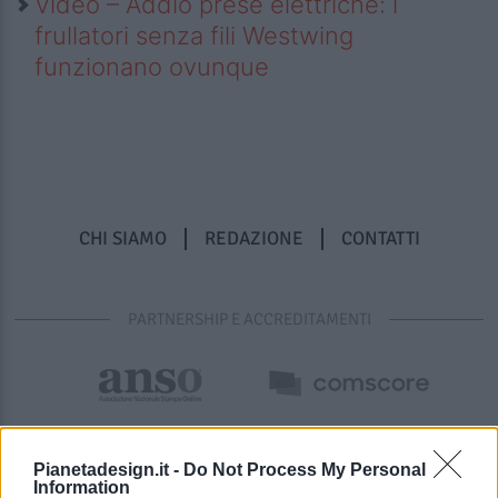
Video – Addio prese elettriche: i
frullatori senza fili Westwing
funzionano ovunque
CHI SIAMO
REDAZIONE
CONTATTI
PARTNERSHIP E ACCREDITAMENTI
Pianetadesign.it -
Do Not Process My Personal
Information