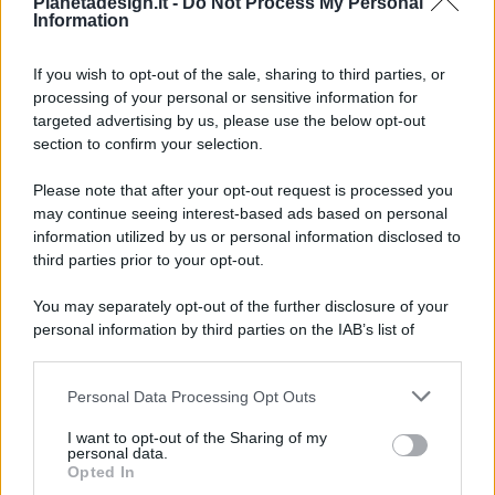
Pianetadesign.it -
Do Not Process My Personal
Information
If you wish to opt-out of the sale, sharing to third parties, or
processing of your personal or sensitive information for
targeted advertising by us, please use the below opt-out
© 2026 - Pianeta Design - P.IVA 04827280654 - Testata
section to confirm your selection.
Registrata Al Tribunale Di Nocera Inferiore N. 8/2020 - RG N.
1336/2020
Please note that after your opt-out request is processed you
ISCRIZIONE AL ROC N. 35792 – ISCRITTA ALL’ANSO
may continue seeing interest-based ads based on personal
(ASSOCIAZIONE NAZIONALE STAMPA ONLINE)
information utilized by us or personal information disclosed to
third parties prior to your opt-out.
PRIVACY E NOTIFICHE
You may separately opt-out of the further disclosure of your
personal information by third parties on the IAB’s list of
PREFERENZE PRIVACY
downstream participants.
MAPPA DEL SITO
Personal Data Processing Opt Outs
This information may also be disclosed by us to third parties
on the IAB’s List of Downstream Participants that may further
I want to opt-out of the Sharing of my
disclose it to other third parties.
personal data.
Opted In