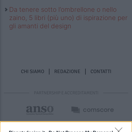
Da tenere sotto l’ombrellone o nello
zaino, 5 libri (più uno) di ispirazione per
gli amanti del design
CHI SIAMO
REDAZIONE
CONTATTI
PARTNERSHIP E ACCREDITAMENTI