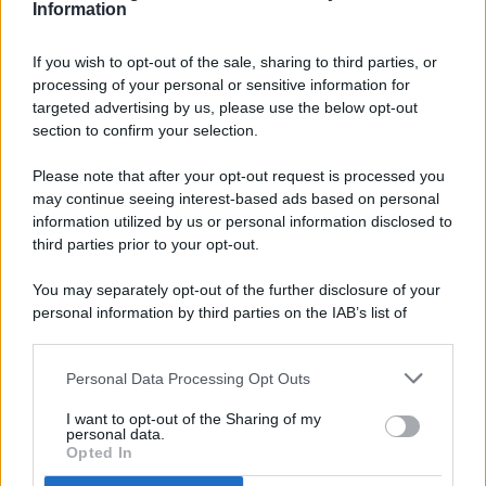
Information
If you wish to opt-out of the sale, sharing to third parties, or
processing of your personal or sensitive information for
targeted advertising by us, please use the below opt-out
© 2026 - Pianeta Design - P.IVA 04827280654 - Testata
section to confirm your selection.
Registrata Al Tribunale Di Nocera Inferiore N. 8/2020 - RG N.
1336/2020
Please note that after your opt-out request is processed you
ISCRIZIONE AL ROC N. 35792 – ISCRITTA ALL’ANSO
may continue seeing interest-based ads based on personal
(ASSOCIAZIONE NAZIONALE STAMPA ONLINE)
information utilized by us or personal information disclosed to
third parties prior to your opt-out.
PRIVACY E NOTIFICHE
You may separately opt-out of the further disclosure of your
personal information by third parties on the IAB’s list of
PREFERENZE PRIVACY
downstream participants.
MAPPA DEL SITO
Personal Data Processing Opt Outs
This information may also be disclosed by us to third parties
on the IAB’s List of Downstream Participants that may further
I want to opt-out of the Sharing of my
disclose it to other third parties.
personal data.
Opted In