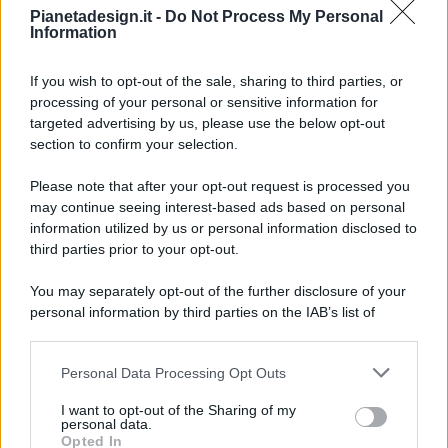
Pianetadesign.it -
Do Not Process My Personal
Information
If you wish to opt-out of the sale, sharing to third parties, or
processing of your personal or sensitive information for
targeted advertising by us, please use the below opt-out
© 2026 - Pianeta Design - P.IVA 04827280654 - Testata
section to confirm your selection.
Registrata Al Tribunale Di Nocera Inferiore N. 8/2020 - RG N.
1336/2020
Please note that after your opt-out request is processed you
ISCRIZIONE AL ROC N. 35792 – ISCRITTA ALL’ANSO
may continue seeing interest-based ads based on personal
(ASSOCIAZIONE NAZIONALE STAMPA ONLINE)
information utilized by us or personal information disclosed to
third parties prior to your opt-out.
PRIVACY E NOTIFICHE
You may separately opt-out of the further disclosure of your
personal information by third parties on the IAB’s list of
PREFERENZE PRIVACY
downstream participants.
MAPPA DEL SITO
Personal Data Processing Opt Outs
This information may also be disclosed by us to third parties
on the IAB’s List of Downstream Participants that may further
I want to opt-out of the Sharing of my
disclose it to other third parties.
personal data.
Opted In