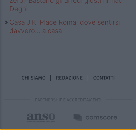
zero? Bastano gli arredi giusti firmati
Deghi
Casa J.K. Place Roma, dove sentirsi
davvero… a casa
CHI SIAMO
REDAZIONE
CONTATTI
PARTNERSHIP E ACCREDITAMENTI