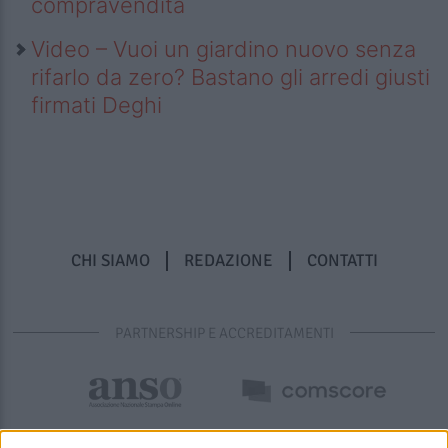
compravendita
Video – Vuoi un giardino nuovo senza
rifarlo da zero? Bastano gli arredi giusti
firmati Deghi
CHI SIAMO
REDAZIONE
CONTATTI
PARTNERSHIP E ACCREDITAMENTI