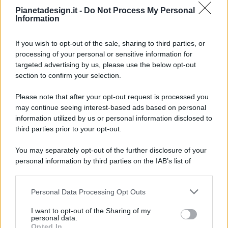
Pianetadesign.it -
Do Not Process My Personal
Information
If you wish to opt-out of the sale, sharing to third parties, or
processing of your personal or sensitive information for
targeted advertising by us, please use the below opt-out
© 2026 - Pianeta Design - P.IVA 04827280654 - Testata
section to confirm your selection.
Registrata Al Tribunale Di Nocera Inferiore N. 8/2020 - RG N.
1336/2020
Please note that after your opt-out request is processed you
ISCRIZIONE AL ROC N. 35792 – ISCRITTA ALL’ANSO
may continue seeing interest-based ads based on personal
(ASSOCIAZIONE NAZIONALE STAMPA ONLINE)
information utilized by us or personal information disclosed to
third parties prior to your opt-out.
PRIVACY E NOTIFICHE
You may separately opt-out of the further disclosure of your
personal information by third parties on the IAB’s list of
PREFERENZE PRIVACY
downstream participants.
MAPPA DEL SITO
Personal Data Processing Opt Outs
This information may also be disclosed by us to third parties
on the IAB’s List of Downstream Participants that may further
I want to opt-out of the Sharing of my
disclose it to other third parties.
personal data.
Opted In