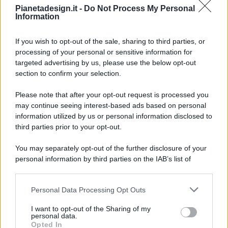
Pianetadesign.it -
Do Not Process My Personal
Information
If you wish to opt-out of the sale, sharing to third parties, or
processing of your personal or sensitive information for
targeted advertising by us, please use the below opt-out
© 2026 - Pianeta Design - P.IVA 04827280654 - Testata
section to confirm your selection.
Registrata Al Tribunale Di Nocera Inferiore N. 8/2020 - RG N.
1336/2020
Please note that after your opt-out request is processed you
ISCRIZIONE AL ROC N. 35792 – ISCRITTA ALL’ANSO
may continue seeing interest-based ads based on personal
(ASSOCIAZIONE NAZIONALE STAMPA ONLINE)
information utilized by us or personal information disclosed to
third parties prior to your opt-out.
PRIVACY E NOTIFICHE
You may separately opt-out of the further disclosure of your
personal information by third parties on the IAB’s list of
PREFERENZE PRIVACY
downstream participants.
MAPPA DEL SITO
Personal Data Processing Opt Outs
This information may also be disclosed by us to third parties
on the IAB’s List of Downstream Participants that may further
I want to opt-out of the Sharing of my
disclose it to other third parties.
personal data.
Opted In