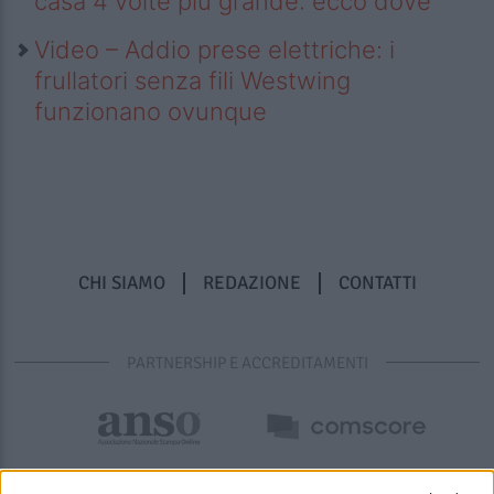
casa 4 volte più grande: ecco dove
Video – Addio prese elettriche: i
frullatori senza fili Westwing
funzionano ovunque
CHI SIAMO
REDAZIONE
CONTATTI
PARTNERSHIP E ACCREDITAMENTI