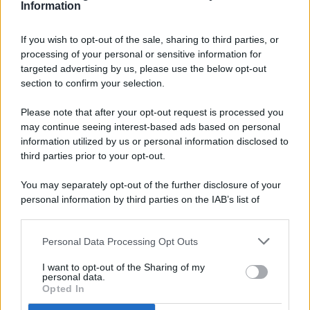
Information
If you wish to opt-out of the sale, sharing to third parties, or
processing of your personal or sensitive information for
targeted advertising by us, please use the below opt-out
© 2026 - Pianeta Design - P.IVA 04827280654 - Testata
section to confirm your selection.
Registrata Al Tribunale Di Nocera Inferiore N. 8/2020 - RG N.
1336/2020
Please note that after your opt-out request is processed you
ISCRIZIONE AL ROC N. 35792 – ISCRITTA ALL’ANSO
may continue seeing interest-based ads based on personal
(ASSOCIAZIONE NAZIONALE STAMPA ONLINE)
information utilized by us or personal information disclosed to
third parties prior to your opt-out.
PRIVACY E NOTIFICHE
You may separately opt-out of the further disclosure of your
personal information by third parties on the IAB’s list of
PREFERENZE PRIVACY
downstream participants.
MAPPA DEL SITO
Personal Data Processing Opt Outs
This information may also be disclosed by us to third parties
on the IAB’s List of Downstream Participants that may further
I want to opt-out of the Sharing of my
disclose it to other third parties.
personal data.
Opted In