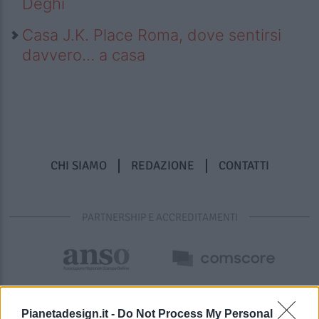
Deghi
Casa J.K. Place Roma, dove sentirsi
davvero… a casa
CHI SIAMO
REDAZIONE
CONTATTI
PARTNERSHIP E ACCREDITAMENTI
Pianetadesign.it -
Do Not Process My Personal