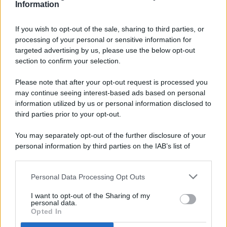
Information
If you wish to opt-out of the sale, sharing to third parties, or
processing of your personal or sensitive information for
targeted advertising by us, please use the below opt-out
© 2026 - Pianeta Design - P.IVA 04827280654 - Testata
section to confirm your selection.
Registrata Al Tribunale Di Nocera Inferiore N. 8/2020 - RG N.
1336/2020
Please note that after your opt-out request is processed you
ISCRIZIONE AL ROC N. 35792 – ISCRITTA ALL’ANSO
may continue seeing interest-based ads based on personal
(ASSOCIAZIONE NAZIONALE STAMPA ONLINE)
information utilized by us or personal information disclosed to
third parties prior to your opt-out.
PRIVACY E NOTIFICHE
You may separately opt-out of the further disclosure of your
personal information by third parties on the IAB’s list of
PREFERENZE PRIVACY
downstream participants.
MAPPA DEL SITO
Personal Data Processing Opt Outs
This information may also be disclosed by us to third parties
on the IAB’s List of Downstream Participants that may further
I want to opt-out of the Sharing of my
disclose it to other third parties.
personal data.
Opted In