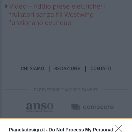
Video – Addio prese elettriche: i
frullatori senza fili Westwing
funzionano ovunque
CHI SIAMO
REDAZIONE
CONTATTI
PARTNERSHIP E ACCREDITAMENTI
Pianetadesign.it -
Do Not Process My Personal