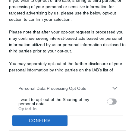
If you wish to opt-out of the sale, sharing to third parties, or
processing of your personal or sensitive information for
targeted advertising by us, please use the below opt-out
© 2026 - Pianeta Design - P.IVA 04827280654 - Testata
section to confirm your selection.
Registrata Al Tribunale Di Nocera Inferiore N. 8/2020 - RG N.
1336/2020
Please note that after your opt-out request is processed you
ISCRIZIONE AL ROC N. 35792 – ISCRITTA ALL’ANSO
may continue seeing interest-based ads based on personal
(ASSOCIAZIONE NAZIONALE STAMPA ONLINE)
information utilized by us or personal information disclosed to
third parties prior to your opt-out.
PRIVACY E NOTIFICHE
You may separately opt-out of the further disclosure of your
personal information by third parties on the IAB’s list of
PREFERENZE PRIVACY
downstream participants.
MAPPA DEL SITO
Personal Data Processing Opt Outs
This information may also be disclosed by us to third parties
on the IAB’s List of Downstream Participants that may further
I want to opt-out of the Sharing of my
disclose it to other third parties.
personal data.
Opted In
CONFIRM