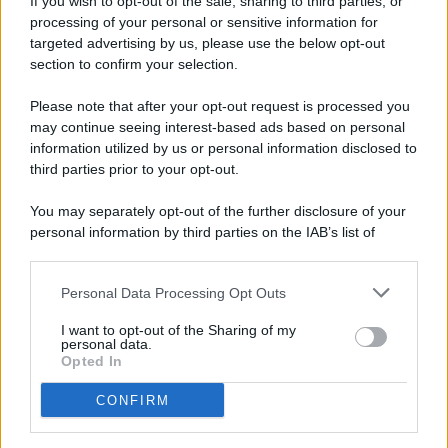
If you wish to opt-out of the sale, sharing to third parties, or
processing of your personal or sensitive information for
targeted advertising by us, please use the below opt-out
© 2026 - Pianeta Design - P.IVA 04827280654 - Testata
section to confirm your selection.
Registrata Al Tribunale Di Nocera Inferiore N. 8/2020 - RG N.
1336/2020
Please note that after your opt-out request is processed you
ISCRIZIONE AL ROC N. 35792 – ISCRITTA ALL’ANSO
may continue seeing interest-based ads based on personal
(ASSOCIAZIONE NAZIONALE STAMPA ONLINE)
information utilized by us or personal information disclosed to
third parties prior to your opt-out.
PRIVACY E NOTIFICHE
You may separately opt-out of the further disclosure of your
personal information by third parties on the IAB’s list of
PREFERENZE PRIVACY
downstream participants.
MAPPA DEL SITO
Personal Data Processing Opt Outs
This information may also be disclosed by us to third parties
on the IAB’s List of Downstream Participants that may further
I want to opt-out of the Sharing of my
disclose it to other third parties.
personal data.
Opted In
CONFIRM