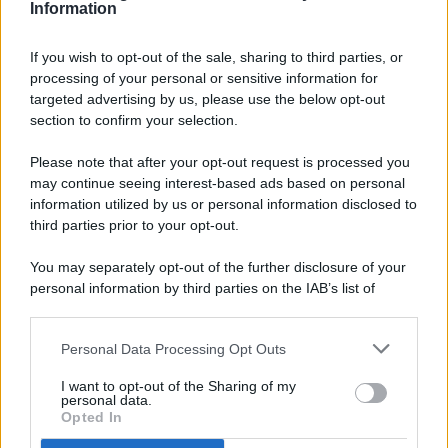
Information
If you wish to opt-out of the sale, sharing to third parties, or
processing of your personal or sensitive information for
targeted advertising by us, please use the below opt-out
© 2026 - Pianeta Design - P.IVA 04827280654 - Testata
section to confirm your selection.
Registrata Al Tribunale Di Nocera Inferiore N. 8/2020 - RG N.
1336/2020
Please note that after your opt-out request is processed you
ISCRIZIONE AL ROC N. 35792 – ISCRITTA ALL’ANSO
may continue seeing interest-based ads based on personal
(ASSOCIAZIONE NAZIONALE STAMPA ONLINE)
information utilized by us or personal information disclosed to
third parties prior to your opt-out.
PRIVACY E NOTIFICHE
You may separately opt-out of the further disclosure of your
personal information by third parties on the IAB’s list of
PREFERENZE PRIVACY
downstream participants.
MAPPA DEL SITO
Personal Data Processing Opt Outs
This information may also be disclosed by us to third parties
on the IAB’s List of Downstream Participants that may further
I want to opt-out of the Sharing of my
disclose it to other third parties.
personal data.
Opted In