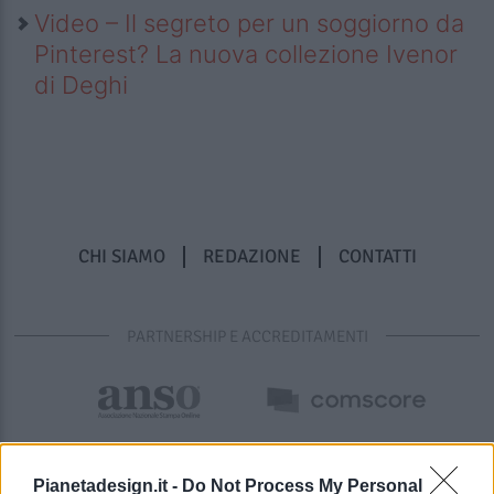
Video – Il segreto per un soggiorno da
Pinterest? La nuova collezione Ivenor
di Deghi
CHI SIAMO
REDAZIONE
CONTATTI
PARTNERSHIP E ACCREDITAMENTI
Pianetadesign.it -
Do Not Process My Personal